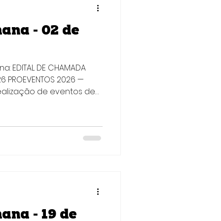
ana - 02 de
ana: EDITAL DE CHAMADA
026 PROEVENTOS 2026 —
lógico e/ou de inovação,
ado de Santa Catarina,
o técnica, a atualização
uisadores e profissionais,
ltados de pesquisas,
 o desenvolvimento do
Tecnologia e Inovaçã
ana - 19 de