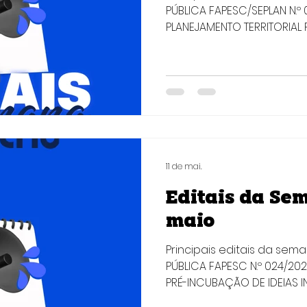
PÚBLICA FAPESC/SEPLAN N.
PLANEJAMENTO TERRITORIAL R
CATARINA Objetivo: Selecio
(as) para promover a in
conhecimento baseado e
de geotecnologias, com vi
planejamento urbano e o
territorial resiliente dos 
Santa Catarina, bem com
estadual e municipal na 
11 de mai.
Editais da Sem
maio
Principais editais da sem
PÚBLICA FAPESC N.º 024/2
PRÉ-INCUBAÇÃO DE IDEIAS
ECOSSISTEMA CATARINENSE 