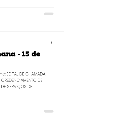
ra atuar na implantação e
 de Governança por
Poder Executivo Estadual
ento e consolidação dos
ocessos (NUPROC’s). Quem
ana - 15 de
ana: EDITAL DE CHAMADA
25 CREDENCIAMENTO DE
 DE SERVIÇOS DE
bjetivo: Credenciar
 em serviços de
 com foco em registro de
s empresas beneficiárias