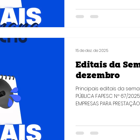
bolsistas qualificados pa
disseminação do Modelo
Processos nos órgãos do 
por meio do desenvolvim
Núcleos de Gestão de Pr
pode participar: Pessoa física, brasileira ou
estrangeir
15 de dez. de 2025
Editais da Sem
dezembro
Principais editais da sem
PÚBLICA FAPESC N.º 67/20
EMPRESAS PARA PRESTAÇÃO
PROPRIEDADE INTELECTUAL O
empresas especializadas
propriedade intelectual,
patentes, para atender à