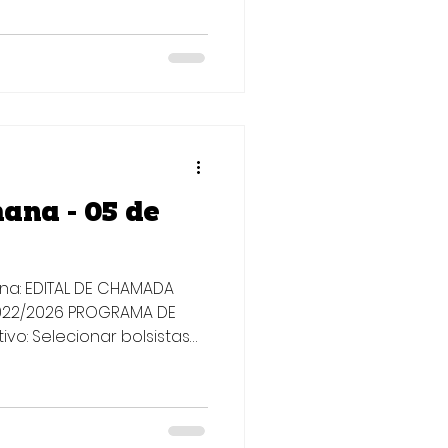
as inovadoras aptas a
o Programa Nascer, um
ção que contempla
itches, com foco na
eias em negócios
articipar: Pessoas físicas,
ar
ana - 05 de
ana: EDITAL DE CHAMADA
 022/2026 PROGRAMA DE
vo: Selecionar bolsistas
s) para fomentar, por
ca e tecnológica, uma
inovação aderente às
 Inteligência Artificial,