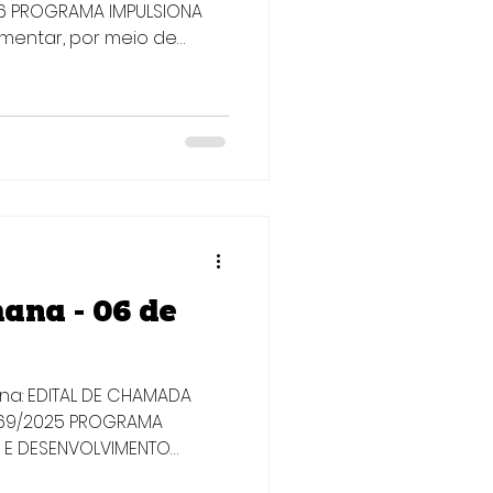
026 PROGRAMA IMPULSIONA
Fomentar, por meio de
 desenvolvimento ou a
os (bens e/ou serviços)
 que contribuam de
vanço científico,
no Estado em
has temáticas elencadas
articipar: Empresa com
 es
ana - 06 de
ana: EDITAL DE CHAMADA
º 69/2025 PROGRAMA
 E DESENVOLVIMENTO
bjetivo: Selecionar