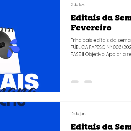
em efic
2 de fev.
Editais da Sem
Fevereiro
Principais editais da sem
PÚBLICA FAPESC N.º 006/2
FASE II Objetivo: Apoiar a realização de eventos de
caráter científico, tecno
de curta duração, no Est
incentivando a cooperaçã
técnico-científica de pesq
e a disseminação de resu
contribuindo assim para
ecossistema da Ciência, 
19 de jan.
Editais da Sem