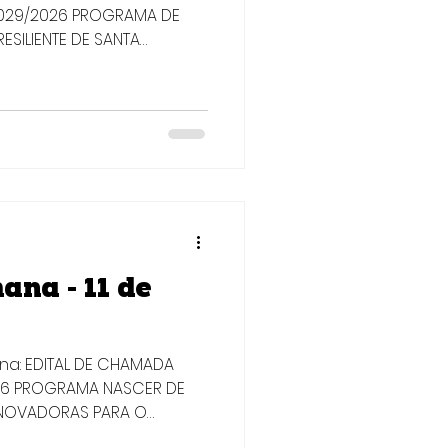
º 029/2026 PROGRAMA DE
ESILIENTE DE SANTA
nar bolsistas qualificados
tegração do
m dados e a aplicação
stas a subsidiar o
 desenvolvimento
municípios do Estado de
o fortalecer a gestão
toma
ana - 11 de
ana: EDITAL DE CHAMADA
026 PROGRAMA NASCER DE
 INOVADORAS PARA O
DE INOVAÇÃO — VII EDIÇÃO