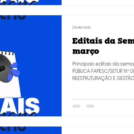
Arquitetura de Dados e 
fortalecendo a capacidad
Quem pode participar: Pes
estrangeiras com res
24 de mar.
Editais da Se
março
Principais editais da sem
PÚBLICA FAPESC/SETUR N.º
REESTRUTURAÇÃO E GESTÃO
CATARINENSE Objetivo : Sel
qualificados para colabo
da gestão pública do tur
da pesquisa aplicada, ino
fortalecimento das polític
desenvolvimento de estu
sistemas de apoio à tom