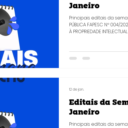
Janeiro
Principais editais da sem
PÚBLICA FAPESC N.º 004/2
À PROPRIEDADE INTELECTUAL 
Fomentar empresas catarinenses v
econômica, que buscam a
intangíveis por meio de p
e possíveis reivindicaçõe
conformidade com a Lei d
(Lei nº 9.279/1996). Quem 
com fins lucrativos, sedi
12 de jan.
Editais da Sem
Janeiro
Principais editais da sem