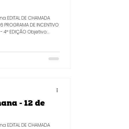
ana: EDITAL DE CHAMADA
026 PROGRAMA DE INCENTIVO
- 4ª EDIÇÃO Objetivo:
ia subvenção
 proteção de ativos
edido de patente no Brasil
s em outros países, em
e Propriedade Industrial
pode participar: Empresas
adas no Estado de S
ana - 12 de
ana: EDITAL DE CHAMADA