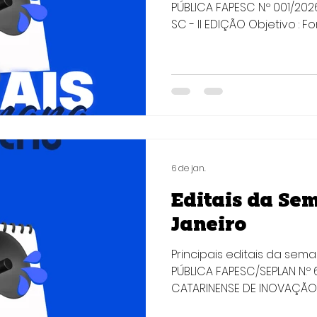
PÚBLICA FAPESC N.º 001/2
SC - II EDIÇÃO Objetivo : 
subvenção econômica, o
melhoria de novos produt
ou processos inovadores
forma expressiva para o a
tecnológico e inovador 
conformidade com as lin
na chamada. Quem pode p
fins lucrativos, sediada no
6 de jan.
Editais da Sem
Janeiro
Principais editais da sem
PÚBLICA FAPESC/SEPLAN N.
CATARINENSE DE INOVAÇÃO
CIENTÍFICO NA GESTÃO PÚBLICA II O