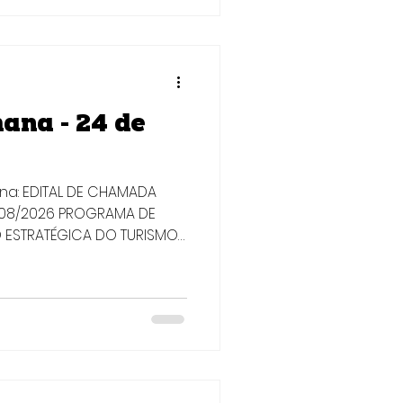
Cibersegurança
e técnica do CIASC.
soas brasileiras ou
mana - 24 de
ana: EDITAL DE CHAMADA
 008/2026 PROGRAMA DE
 ESTRATÉGICA DO TURISMO
ecionar bolsistas
rar com a reestruturação
ismo catarinense por meio
vação institucional e
as públicas, a partir do
dos, metodologias e
ada de decisão, com foco