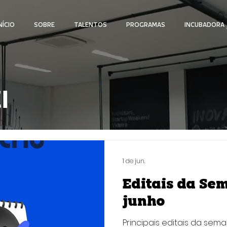
NÍCIO
SOBRE
TALENTOS
PROGRAMAS
INCUBADORA
I
1 de jun.
Editais da Semana
junho
Principais editais da sem