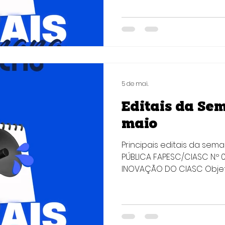
Objetivo: Selecionar idei
receber a metodologia d
programa de pré-incuba
workshops, mentorias e p
transformação dessas id
estruturados. Quem pode p
residentes em Santa Cat
5 de mai.
Editais da Sem
maio
Principais editais da sem
PÚBLICA FAPESC/CIASC N.º
INOVAÇÃO DO CIASC Objeti
altamente qualificados(a
meio da pesquisa científi
cultura institucional de 
capacidades emergentes em