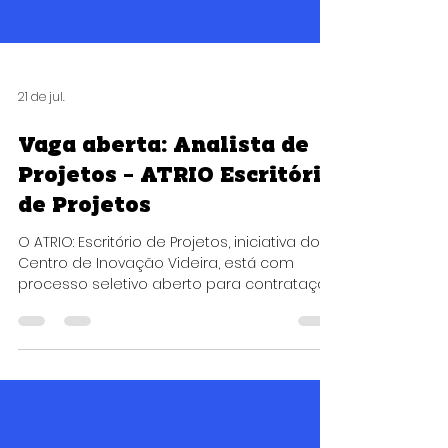
21 de jul.
Vaga aberta: Analista de
Projetos – ATRIO Escritório
de Projetos
O ATRIO: Escritório de Projetos, iniciativa do
Centro de Inovação Videira, está com
processo seletivo aberto para contratação
de um Analista de Projetos, por meio de
Bolsa de Pesquisa (PDIG-IV). Buscamos um
profissional com perfil proativo, boa
comunicação e interesse em inovação,