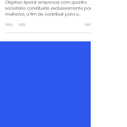
EDITAL DE CHAMADA
PÚBLICA FAPESC N.º
014/2026 PROGRAMA
MULHERES+TEC 5ª EDIÇÃO
Objetivo: Apoiar empresas com quadro
societário constituído exclusivamente por
mulheres, a fim de contribuir para o
aumento da representatividade feminina
no cenário empreendedor estadual,
favorecendo o desenvolvimento de
produtos (bens e/ou serviços) ou
processos inovadores de base
tecnológica para o incremento dos
setores econômicos estratégicos do
Estado de Santa Catarina. Quem pode
participar: Empresas catarinenses com fins
lucrativos, constituídas exclusivamente por
mulh