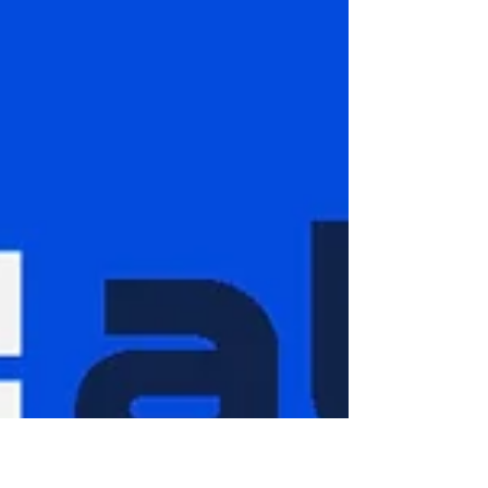
CENTELHA 3 – SC
Objetivo: Estimular o empreendedorismo
inovador por meio de capacitações para o
desenvolvimento de produtos (bens e/ou
serviços) ou de processos inovadores e,
apoiar por meio da concessão de
recursos de subvenção econômica
(recursos não reembolsáveis) e Bolsas de
Fomento Tecnológico e Extensão
Inovadora, a geração de empresas de
base tecnológica. Quem pode participar: As
propostas inovadoras poderão ser
submetidas por pessoas físicas sem
empresa constituída e por pessoas físi